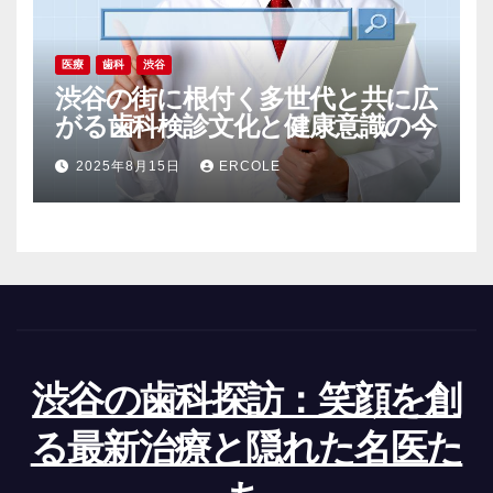
医療
歯科
渋谷
渋谷の街に根付く多世代と共に広
がる歯科検診文化と健康意識の今
2025年8月15日
ERCOLE
渋谷の歯科探訪：笑顔を創
る最新治療と隠れた名医た