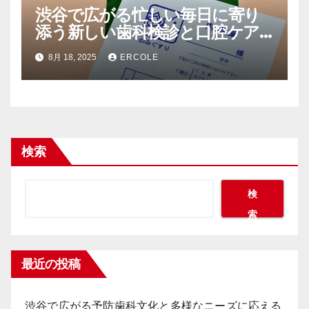
渋谷で広がる忙しい毎日に寄り
添う新しい歯科検診と口腔ケア
のライフスタイル
8月 18, 2025
ERCOLE
検索
検
索
最近の投稿
渋谷で広がる予防歯科文化と多様なニーズに応える