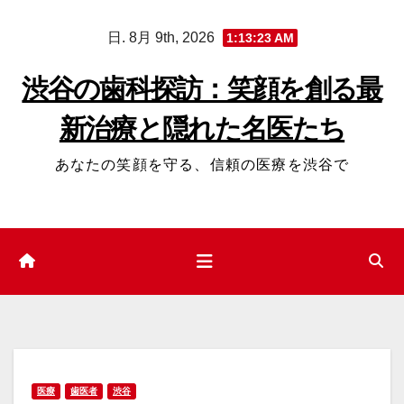
コ
日. 8月 9th, 2026
1:13:24 AM
ン
テ
渋谷の歯科探訪：笑顔を創る最
ン
新治療と隠れた名医たち
ツ
へ
あなたの笑顔を守る、信頼の医療を渋谷で
ス
キ
ッ
プ
医療
歯医者
渋谷