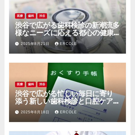
医療
歯科
渋谷
渋谷で広がる歯科検診の新潮流多
様なニーズに応える都心の健康
最前線
2025年8月21日
ERCOLE
医療
歯科
渋谷
渋谷で広がる忙しい毎日に寄り
添う新しい歯科検診と口腔ケア
のライフスタイル
2025年8月18日
ERCOLE