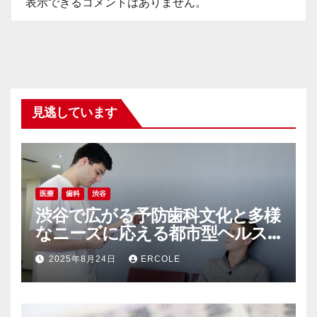
表示できるコメントはありません。
見逃しています
医療
歯科
渋谷
渋谷で広がる予防歯科文化と多様
なニーズに応える都市型ヘルス
ケアの新常識
2025年8月24日
ERCOLE