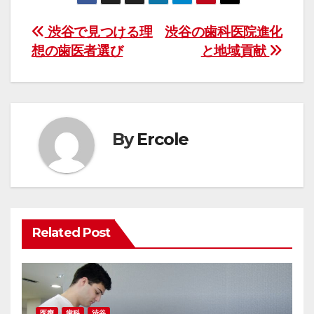
投
渋谷で見つける理
渋谷の歯科医院進化
想の歯医者選び
と地域貢献
稿
ナ
ビ
By
Ercole
ゲ
ー
シ
ョ
Related Post
ン
医療
歯科
渋谷