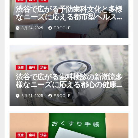
渋谷で広がる予防歯科文化と多様
なニーズに応える都市型ヘルス
ケアの新常識
8月 24, 2025
ERCOLE
医療
歯科
渋谷
渋谷で広がる歯科検診の新潮流多
様なニーズに応える都心の健康
最前線
8月 21, 2025
ERCOLE
医療
歯科
渋谷