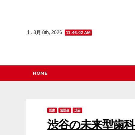
コ
ン
テ
ン
土. 8月 8th, 2026
11:46:03 AM
ツ
へ
ス
キ
HOME
ッ
プ
医療
歯医者
渋谷
渋谷の未来型歯科