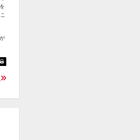
を
るこ
が
識