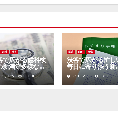
歯科
渋谷
医療
歯科
渋谷
谷で広がる歯科検
渋谷で広がる忙し
の新潮流多様なニ
毎日に寄り添う新
ズに応える都心の
い歯科検診と口腔
 21, 2025
ERCOLE
8月 18, 2025
ERCOLE
康最前線
アのライフスタイ