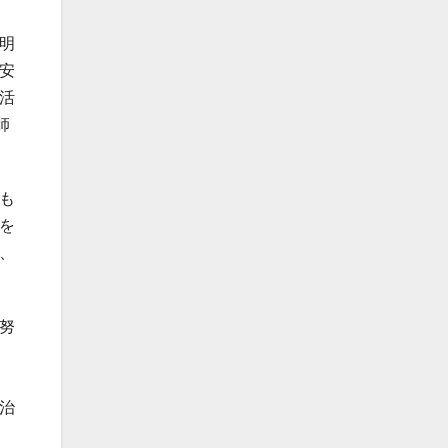
明
安
活
師
も
を
、
努
治