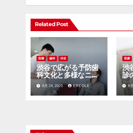
ー
シ
Related Post
ョ
ン
医療
歯科
渋谷
医療
渋谷で広がる予防歯
渋
科文化と多様なニー
診
ズに応える都市型ヘ
ー
8月 24, 2025
ERCOLE
8月
ルスケアの新常識
健