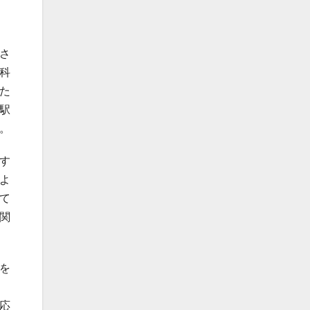
さ
科
た
駅
。
す
よ
て
関
を
応