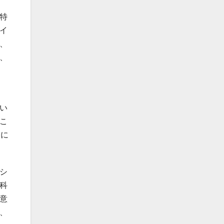
特
イ
、
、
い
こ
身に
シ
科
意
、