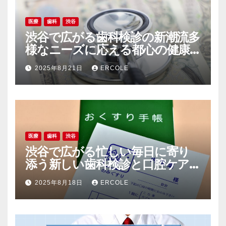
医療
歯科
渋谷
渋谷で広がる歯科検診の新潮流多
様なニーズに応える都心の健康
最前線
2025年8月21日
ERCOLE
医療
歯科
渋谷
渋谷で広がる忙しい毎日に寄り
添う新しい歯科検診と口腔ケア
のライフスタイル
2025年8月18日
ERCOLE