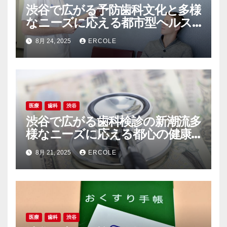
渋谷で広がる予防歯科文化と多様
なニーズに応える都市型ヘルス
ケアの新常識
8月 24, 2025
ERCOLE
医療
歯科
渋谷
渋谷で広がる歯科検診の新潮流多
様なニーズに応える都心の健康
最前線
8月 21, 2025
ERCOLE
医療
歯科
渋谷