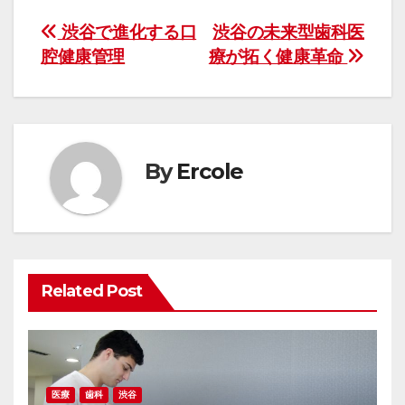
投
渋谷で進化する口
渋谷の未来型歯科医
腔健康管理
療が拓く健康革命
稿
ナ
ビ
By
Ercole
ゲ
ー
シ
ョ
Related Post
ン
医療
歯科
渋谷