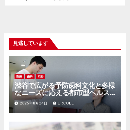
見逃しています
医療
歯科
渋谷
渋谷で広がる予防歯科文化と多様
なニーズに応える都市型ヘルス
ケアの新常識
2025年8月24日
ERCOLE