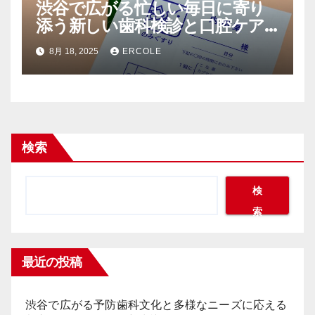
渋谷で広がる忙しい毎日に寄り
添う新しい歯科検診と口腔ケア
のライフスタイル
8月 18, 2025
ERCOLE
検索
検
索
最近の投稿
渋谷で広がる予防歯科文化と多様なニーズに応える