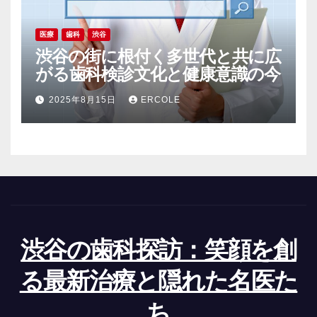
医療
歯科
渋谷
渋谷の街に根付く多世代と共に広
がる歯科検診文化と健康意識の今
2025年8月15日
ERCOLE
渋谷の歯科探訪：笑顔を創
る最新治療と隠れた名医た
ち