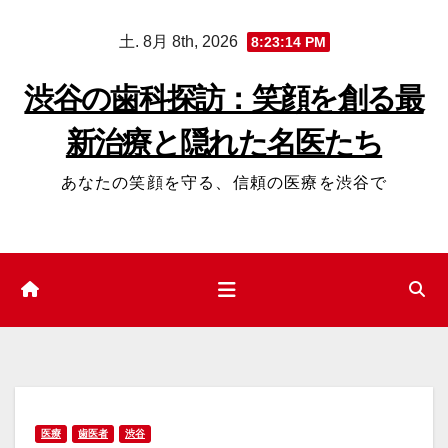
コ
土. 8月 8th, 2026
8:23:15 PM
ン
テ
渋谷の歯科探訪：笑顔を創る最
ン
新治療と隠れた名医たち
ツ
へ
あなたの笑顔を守る、信頼の医療を渋谷で
ス
キ
ッ
プ
医療
歯医者
渋谷